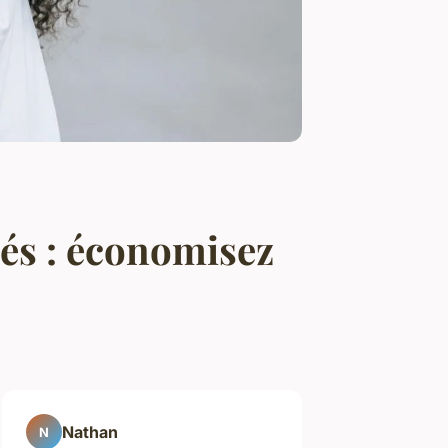
nés : économisez
Nathan
N