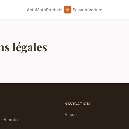
Actu
Moto
Produits
Securite
Voiture
s légales
NAVIGATION
Accueil
le et moto